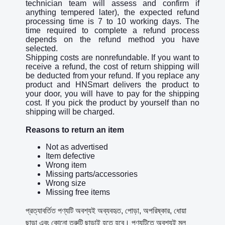
technician team will assess and confirm if
anything tempered later), the expected refund
processing time is 7 to 10 working days. The
time required to complete a refund process
depends on the refund method you have
selected.
Shipping costs are nonrefundable. If you want to
receive a refund, the cost of return shipping will
be deducted from your refund. If you replace any
product and HNSmart delivers the product to
your door, you will have to pay for the shipping
cost. If you pick the product by yourself than no
shipping will be charged.
Reasons to return an item
Not as advertised
Item defective
Wrong item
Missing parts/accessories
Wrong size
Missing free items
প্রত্যাবর্তিত পণ্যটি অবশ্যই অব্যবহৃত, পোড়া, অপরিষ্কার, ধোয়া
ছাড়া এবং কোনো ত্রুটি ছাড়াই হতে হবে। পণ্যটিতে অবশ্যই মূল