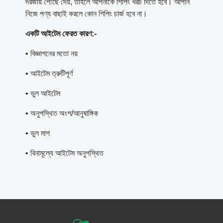
দরজায় পৌঁছে দেয়, তাহলে আপনাকে শিপিং খরচ দিতে হবে। আপনি
নিজে পণ্য বাছাই করলে কোন শিপিং চার্জ হবে না।
একটি আইটেম ফেরত কারণ:-
• বিজ্ঞাপনের মতো নয়
• আইটেম ত্রুটিপূর্ণ
• ভুল আইটেম
• অনুপস্থিত অংশ/আনুষাঙ্গিক
• ভুল মাপ
• বিনামূল্যে আইটেম অনুপস্থিত